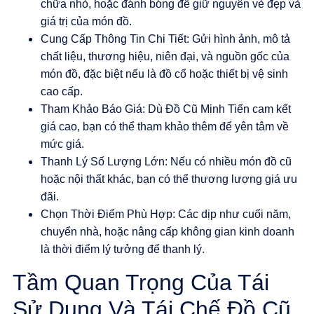
chữa nhỏ, hoặc đánh bóng để giữ nguyên vẻ đẹp và
giá trị của món đồ.
Cung Cấp Thông Tin Chi Tiết
: Gửi hình ảnh, mô tả
chất liệu, thương hiệu, niên đại, và nguồn gốc của
món đồ, đặc biệt nếu là đồ cổ hoặc thiết bị vệ sinh
cao cấp.
Tham Khảo Báo Giá
: Dù
Đồ Cũ Minh Tiến
cam kết
giá cao, bạn có thể tham khảo thêm để yên tâm về
mức giá.
Thanh Lý Số Lượng Lớn
: Nếu có nhiều món đồ cũ
hoặc nội thất khác, bạn có thể thương lượng giá ưu
đãi.
Chọn Thời Điểm Phù Hợp
: Các dịp như cuối năm,
chuyển nhà, hoặc nâng cấp không gian kinh doanh
là thời điểm lý tưởng để thanh lý.
Tầm Quan Trọng Của Tái
Sử Dụng Và Tái Chế Đồ Cũ