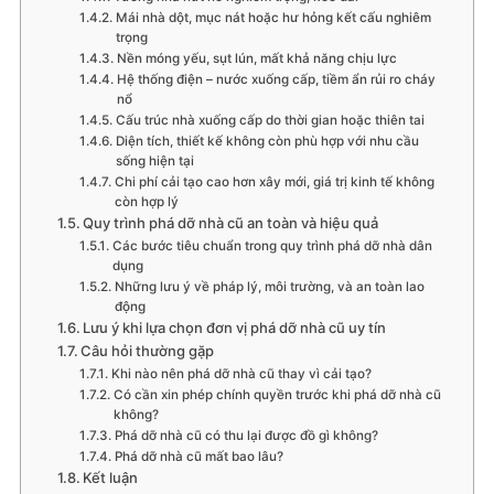
Mái nhà dột, mục nát hoặc hư hỏng kết cấu nghiêm
trọng
Nền móng yếu, sụt lún, mất khả năng chịu lực
Hệ thống điện – nước xuống cấp, tiềm ẩn rủi ro cháy
nổ
Cấu trúc nhà xuống cấp do thời gian hoặc thiên tai
Diện tích, thiết kế không còn phù hợp với nhu cầu
sống hiện tại
Chi phí cải tạo cao hơn xây mới, giá trị kinh tế không
còn hợp lý
Quy trình phá dỡ nhà cũ an toàn và hiệu quả
Các bước tiêu chuẩn trong quy trình phá dỡ nhà dân
dụng
Những lưu ý về pháp lý, môi trường, và an toàn lao
động
Lưu ý khi lựa chọn đơn vị phá dỡ nhà cũ uy tín
Câu hỏi thường gặp
Khi nào nên phá dỡ nhà cũ thay vì cải tạo?
Có cần xin phép chính quyền trước khi phá dỡ nhà cũ
không?
Phá dỡ nhà cũ có thu lại được đồ gì không?
Phá dỡ nhà cũ mất bao lâu?
Kết luận