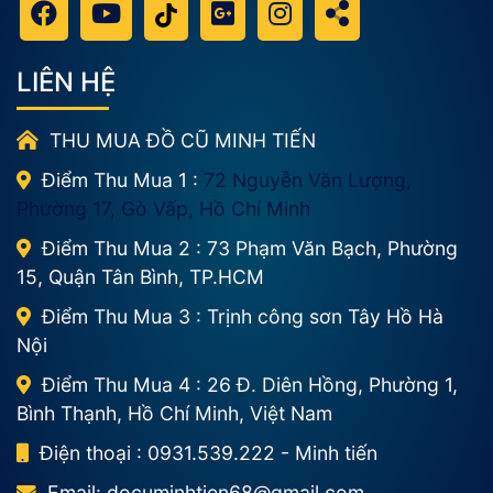
LIÊN HỆ
THU MUA ĐỒ CŨ MINH TIẾN
Điểm Thu Mua 1 :
72 Nguyễn Văn Lượng,
Phường 17, Gò Vấp, Hồ Chí Minh
Điểm Thu Mua 2 : 73 Phạm Văn Bạch, Phường
15, Quận Tân Bình, TP.HCM
Điểm Thu Mua 3 : Trịnh công sơn Tây Hồ Hà
Nội
Điểm Thu Mua 4 : 26 Đ. Diên Hồng, Phường 1,
Bình Thạnh, Hồ Chí Minh, Việt Nam
Điện thoại : 0931.539.222 - Minh tiến
Email:
documinhtien68@gmail.com