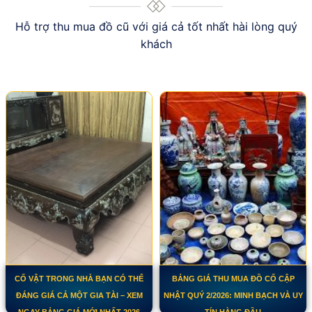
Hỗ trợ thu mua đồ cũ với giá cả tốt nhất hài lòng quý
khách
CỔ VẬT TRONG NHÀ BẠN CÓ THỂ
BẢNG GIÁ THU MUA ĐỒ CỔ CẬP
ĐÁNG GIÁ CẢ MỘT GIA TÀI – XEM
NHẬT QUÝ 2/2026: MINH BẠCH VÀ UY
NGAY BẢNG GIÁ MỚI NHẤT 2026
TÍN HÀNG ĐẦU