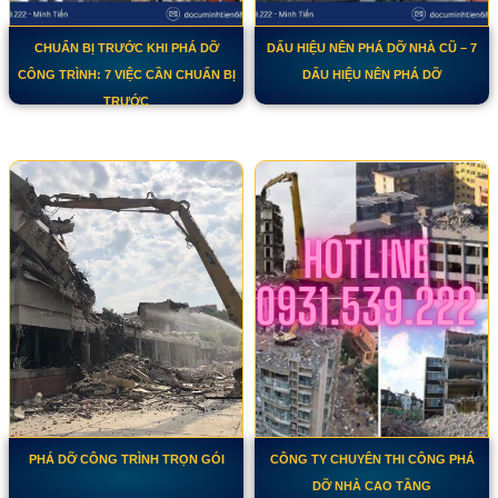
CHUẨN BỊ TRƯỚC KHI PHÁ DỠ
DẤU HIỆU NÊN PHÁ DỠ NHÀ CŨ – 7
CÔNG TRÌNH: 7 VIỆC CẦN CHUẨN BỊ
DẤU HIỆU NÊN PHÁ DỠ
TRƯỚC
PHÁ DỠ CÔNG TRÌNH TRỌN GÓI
CÔNG TY CHUYÊN THI CÔNG PHÁ
DỠ NHÀ CAO TẦNG