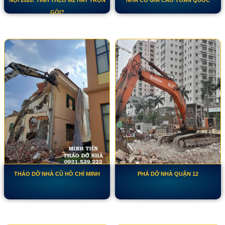
GÓI?
THÁO DỠ NHÀ CŨ HỒ CHÍ MINH
PHÁ DỠ NHÀ QUẬN 12