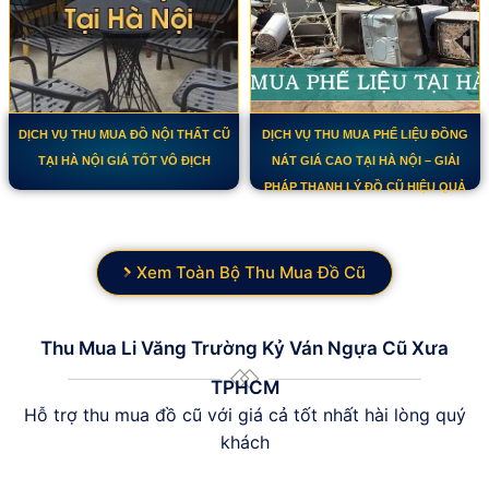
DỊCH VỤ THU MUA ĐỒ NỘI THẤT CŨ
DỊCH VỤ THU MUA PHẾ LIỆU ĐỒNG
TẠI HÀ NỘI GIÁ TỐT VÔ ĐỊCH
NÁT GIÁ CAO TẠI HÀ NỘI – GIẢI
PHÁP THANH LÝ ĐỒ CŨ HIỆU QUẢ
Xem Toàn Bộ Thu Mua Đồ Cũ
Thu Mua Li Văng Trường Kỷ Ván Ngựa Cũ Xưa
TPHCM
Hỗ trợ thu mua đồ cũ với giá cả tốt nhất hài lòng quý
khách