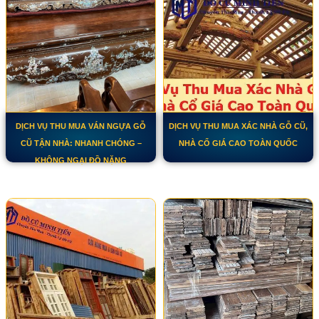
DỊCH VỤ THU MUA VÁN NGỰA GỖ
DỊCH VỤ THU MUA XÁC NHÀ GỖ CŨ,
CŨ TẬN NHÀ: NHANH CHÓNG –
NHÀ CỔ GIÁ CAO TOÀN QUỐC
KHÔNG NGẠI ĐỒ NẶNG