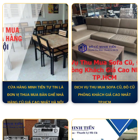
CỬA HÀNG MINH TIẾN TỰ TIN LÀ
DỊCH VỤ THU MUA SOFA CŨ, ĐỒ CŨ
ĐƠN VỊ THUA MUA BÀN GHẾ NHÀ
PHÒNG KHÁCH GIÁ CAO NHẤT
HÀNG CŨ GIÁ CAO NHẤT HÀ NỘI
TP.HCM