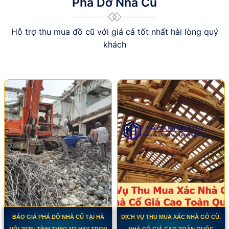
Phá Dỡ Nhà Cũ
Hỗ trợ thu mua đồ cũ với giá cả tốt nhất hài lòng quý
khách
BÁO GIÁ PHÁ DỠ NHÀ CŨ TẠI HÀ
DỊCH VỤ THU MUA XÁC NHÀ GỖ CŨ,
NỘI 2026: TÍNH THEO M2 HAY TRỌN
NHÀ CỔ GIÁ CAO TOÀN QUỐC