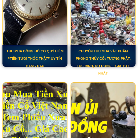
THU MUA ĐỒNG HỒ CỔ QUÝ HIẾM
CHUYÊN THU MUA VẬT PHẨM
“TIỀN TƯƠI THÓC THẬT” UY TÍN
PHONG THỦY CỔ: TƯỢNG PHẬT,
HÀNG ĐẦU
LỤC BÌNH, ĐỒ ĐỒNG – GIÁ TỐT
NHẤT