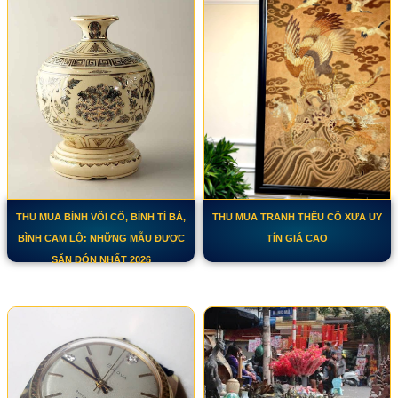
THU MUA BÌNH VÔI CỔ, BÌNH TÌ BÀ,
THU MUA TRANH THÊU CỔ XƯA UY
BÌNH CAM LỘ: NHỮNG MẪU ĐƯỢC
TÍN GIÁ CAO
SĂN ĐÓN NHẤT 2026