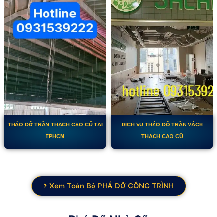
THÁO DỠ TRẦN THẠCH CAO CŨ TẠI
DỊCH VỤ THÁO DỠ TRẦN VÁCH
TPHCM
THẠCH CAO CŨ
Xem Toàn Bộ PHÁ DỠ CÔNG TRÌNH