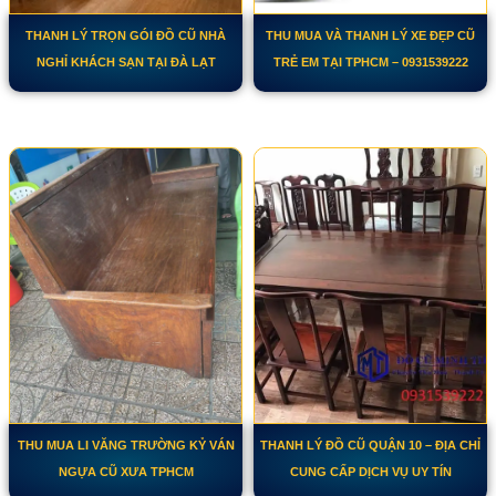
THANH LÝ TRỌN GÓI ĐỒ CŨ NHÀ
THU MUA VÀ THANH LÝ XE ĐẸP CŨ
NGHỈ KHÁCH SẠN TẠI ĐÀ LẠT
TRẺ EM TẠI TPHCM – 0931539222
THU MUA LI VĂNG TRƯỜNG KỶ VÁN
THANH LÝ ĐỒ CŨ QUẬN 10 – ĐỊA CHỈ
NGỰA CŨ XƯA TPHCM
CUNG CẤP DỊCH VỤ UY TÍN