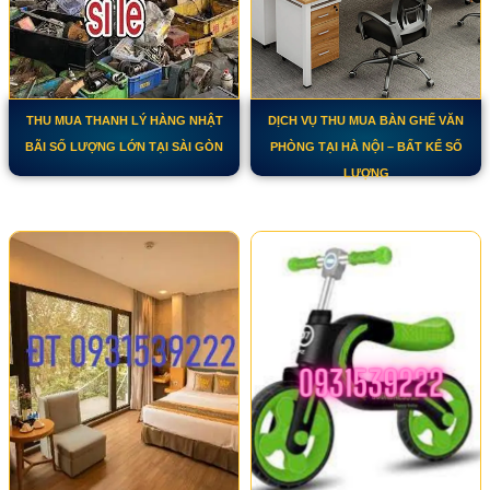
THU MUA THANH LÝ HÀNG NHẬT
DỊCH VỤ THU MUA BÀN GHẾ VĂN
BÃI SỐ LƯỢNG LỚN TẠI SÀI GÒN
PHÒNG TẠI HÀ NỘI – BẤT KỂ SỐ
LƯỢNG