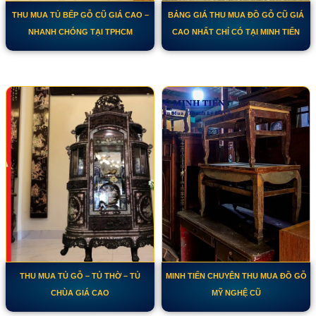
THU MUA TỦ BẾP GỖ CŨ GIÁ CAO –
BẢNG GIÁ THU MUA ĐỒ GỖ CŨ GIÁ
NHANH CHÓNG TẠI TPHCM
CAO NHẤT CHỈ CÓ TẠI MINH TIẾN
THU MUA TỦ GỖ – TỦ THỜ – TỦ
MINH TIẾN CHUYÊN THU MUA ĐỒ GỖ
CHÙA GIÁ CAO
MỸ NGHỆ CŨ