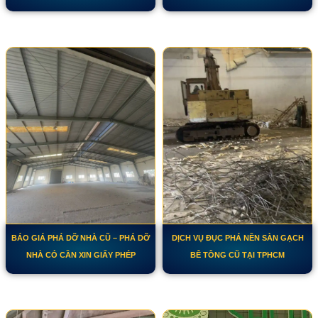
BÁO GIÁ PHÁ DỠ NHÀ CŨ – PHÁ DỠ
DỊCH VỤ ĐỤC PHÁ NỀN SÀN GẠCH
NHÀ CÓ CẦN XIN GIẤY PHÉP
BÊ TÔNG CŨ TẠI TPHCM