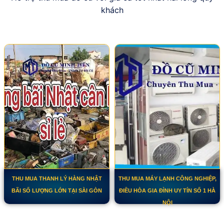
khách
THU MUA THANH LÝ HÀNG NHẬT
THU MUA MÁY LẠNH CÔNG NGHIỆP,
BÃI SỐ LƯỢNG LỚN TẠI SÀI GÒN
ĐIỀU HÒA GIA ĐÌNH UY TÍN SỐ 1 HÀ
NỘI