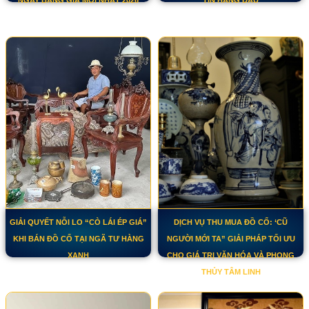
GIẢI QUYẾT NỖI LO “CÒ LÁI ÉP GIÁ”
DỊCH VỤ THU MUA ĐỒ CỔ: ‘CŨ
KHI BÁN ĐỒ CỔ TẠI NGÃ TƯ HÀNG
NGƯỜI MỚI TA” GIẢI PHÁP TỐI ƯU
XANH
CHO GIÁ TRỊ VĂN HÓA VÀ PHONG
THỦY TÂM LINH