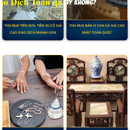
THU MUA TIỀN XƯA, TIỀN XU CỔ GIÁ
THU MUA BÀN ỦI CON GÀ GIÁ CAO
CAO GIAO DỊCH NHANH GỌN
NHẤT TOÀN QUỐC