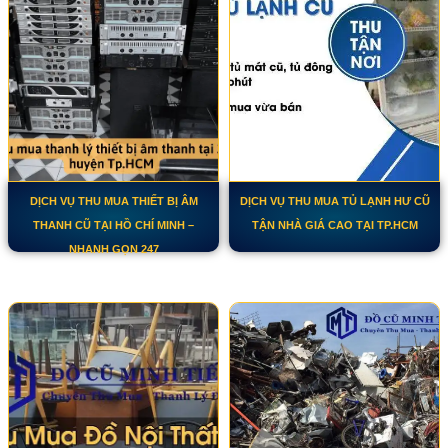
DỊCH VỤ THU MUA THIẾT BỊ ÂM
DỊCH VỤ THU MUA TỦ LẠNH HƯ CŨ
THANH CŨ TẠI HỒ CHÍ MINH –
TẬN NHÀ GIÁ CAO TẠI TP.HCM
NHANH GỌN 247