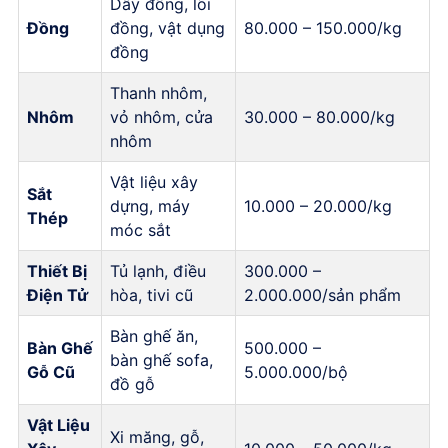
Dây đồng, lõi
Đồng
đồng, vật dụng
80.000 – 150.000/kg
đồng
Thanh nhôm,
Nhôm
vỏ nhôm, cửa
30.000 – 80.000/kg
nhôm
Vật liệu xây
Sắt
dựng, máy
10.000 – 20.000/kg
Thép
móc sắt
Thiết Bị
Tủ lạnh, điều
300.000 –
Điện Tử
hòa, tivi cũ
2.000.000/sản phẩm
Bàn ghế ăn,
Bàn Ghế
500.000 –
bàn ghế sofa,
Gỗ Cũ
5.000.000/bộ
đồ gỗ
Vật Liệu
Xi măng, gỗ,