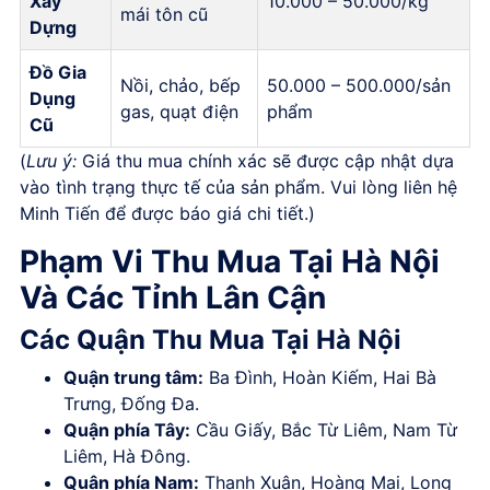
Xây
10.000 – 50.000/kg
mái tôn cũ
Dựng
Đồ Gia
Nồi, chảo, bếp
50.000 – 500.000/sản
Dụng
gas, quạt điện
phẩm
Cũ
(
Lưu ý:
Giá thu mua chính xác sẽ được cập nhật dựa
vào tình trạng thực tế của sản phẩm. Vui lòng liên hệ
Minh Tiến để được báo giá chi tiết.)
Phạm Vi Thu Mua Tại Hà Nội
Và Các Tỉnh Lân Cận
Các Quận Thu Mua Tại Hà Nội
Quận trung tâm:
Ba Đình, Hoàn Kiếm, Hai Bà
Trưng, Đống Đa.
Quận phía Tây:
Cầu Giấy, Bắc Từ Liêm, Nam Từ
Liêm, Hà Đông.
Quận phía Nam:
Thanh Xuân, Hoàng Mai, Long