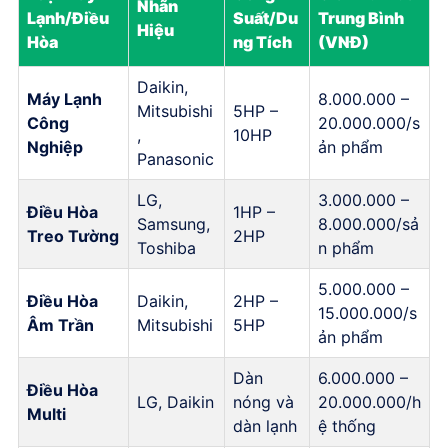
Nhãn
Lạnh/Điều
Suất/Du
Trung Bình
Hiệu
Hòa
ng Tích
(VNĐ)
Daikin,
Máy Lạnh
8.000.000 –
Mitsubishi
5HP –
Công
20.000.000/s
,
10HP
Nghiệp
ản phẩm
Panasonic
LG,
3.000.000 –
Điều Hòa
1HP –
Samsung,
8.000.000/sả
Treo Tường
2HP
Toshiba
n phẩm
5.000.000 –
Điều Hòa
Daikin,
2HP –
15.000.000/s
Âm Trần
Mitsubishi
5HP
ản phẩm
Dàn
6.000.000 –
Điều Hòa
LG, Daikin
nóng và
20.000.000/h
Multi
dàn lạnh
ệ thống