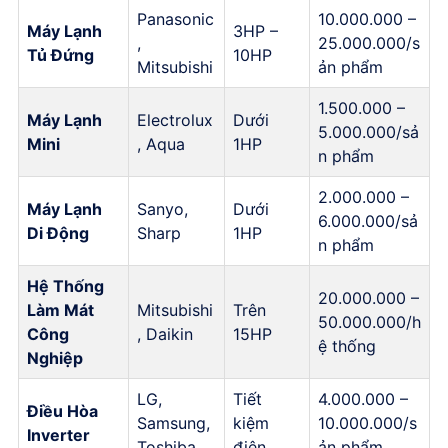
Panasonic
10.000.000 –
Máy Lạnh
3HP –
,
25.000.000/s
Tủ Đứng
10HP
Mitsubishi
ản phẩm
1.500.000 –
Máy Lạnh
Electrolux
Dưới
5.000.000/sả
Mini
, Aqua
1HP
n phẩm
2.000.000 –
Máy Lạnh
Sanyo,
Dưới
6.000.000/sả
Di Động
Sharp
1HP
n phẩm
Hệ Thống
20.000.000 –
Làm Mát
Mitsubishi
Trên
50.000.000/h
Công
, Daikin
15HP
ệ thống
Nghiệp
LG,
Tiết
4.000.000 –
Điều Hòa
Samsung,
kiệm
10.000.000/s
Inverter
Toshiba
điện
ản phẩm