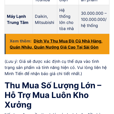
Hệ
30.000.000 –
Máy Lạnh
Daikin,
thống
100.000.000/
Trung Tâm
Mitsubishi
lớn cho
hệ thống
tòa nhà
Xem thêm:
Dịch Vụ Thu Mua Đồ Cũ Nhà Hàng,
Quán Nhậu, Quán Nướng Giá Cao Tại Sài Gòn
(
Lưu ý:
Giá sẽ được xác định cụ thể dựa vào tình
trạng sản phẩm và tính năng hiện có. Vui lòng liên hệ
Minh Tiến để nhận báo giá chi tiết nhất.)
Thu Mua Số Lượng Lớn –
Hỗ Trợ Mua Luôn Kho
Xưởng