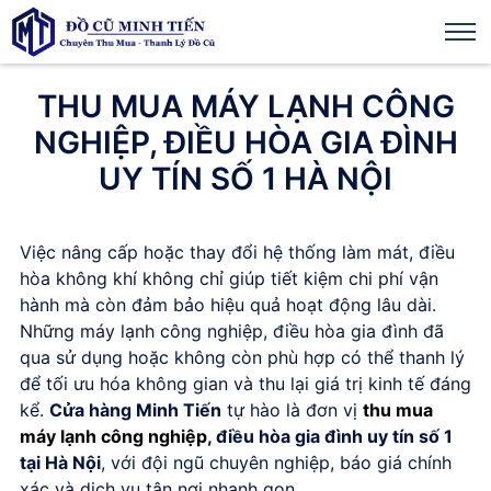
THU MUA MÁY LẠNH CÔNG
NGHIỆP, ĐIỀU HÒA GIA ĐÌNH
UY TÍN SỐ 1 HÀ NỘI
Việc nâng cấp hoặc thay đổi hệ thống làm mát, điều
hòa không khí không chỉ giúp tiết kiệm chi phí vận
hành mà còn đảm bảo hiệu quả hoạt động lâu dài.
Những máy lạnh công nghiệp, điều hòa gia đình đã
qua sử dụng hoặc không còn phù hợp có thể thanh lý
để tối ưu hóa không gian và thu lại giá trị kinh tế đáng
kể.
Cửa hàng Minh Tiến
tự hào là đơn vị
thu mua
máy lạnh công nghiệp
, điều hòa gia đình uy tín số 1
tại Hà Nội
, với đội ngũ chuyên nghiệp, báo giá chính
xác và dịch vụ tận nơi nhanh gọn.