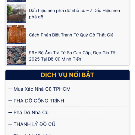
Dấu hiệu nên phá dỡ nhà cũ – 7 Dấu Hiệu nên
phá dỡ
Cách Phân Biệt Tranh Tứ Quý Gỗ Thật Giả
99+ Bộ Ấm Trà Tử Sa Cao Cấp, Đẹp Giá Tốt
2025 Tại Đồ Cũ Minh Tiến
DỊCH VỤ NỔI BẬT
Mua Xác Nhà Cũ TPHCM
PHÁ DỠ CÔNG TRÌNH
Phá Dỡ Nhà Cũ
THANH LÝ ĐỒ CŨ