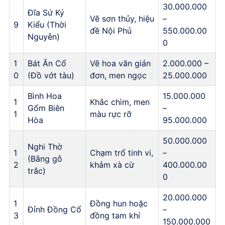
30.000.000
Đĩa Sứ Ký
Vẽ sơn thủy, hiệu
–
9
Kiểu (Thời
đề Nội Phủ
550.000.00
Nguyễn)
0
1
Bát Ăn Cổ
Vẽ hoa văn giản
2.000.000 –
0
(Đồ vớt tàu)
đơn, men ngọc
25.000.000
Bình Hoa
15.000.000
1
Khắc chìm, men
Gốm Biên
–
1
màu rực rỡ
Hòa
95.000.000
50.000.000
Nghi Thờ
1
Chạm trổ tinh vi,
–
(Bằng gỗ
2
khảm xà cừ
400.000.00
trắc)
0
20.000.000
1
Đồng hun hoặc
Đỉnh Đồng Cổ
–
3
đồng tam khí
150.000.000