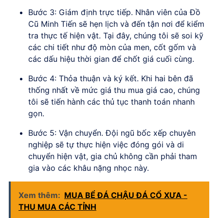
Bước 3: Giám định trực tiếp. Nhân viên của Đồ
Cũ Minh Tiến sẽ hẹn lịch và đến tận nơi để kiểm
tra thực tế hiện vật. Tại đây, chúng tôi sẽ soi kỹ
các chi tiết như độ mòn của men, cốt gốm và
các dấu hiệu thời gian để chốt giá cuối cùng.
Bước 4: Thỏa thuận và ký kết. Khi hai bên đã
thống nhất về mức giá thu mua giá cao, chúng
tôi sẽ tiến hành các thủ tục thanh toán nhanh
gọn.
Bước 5: Vận chuyển. Đội ngũ bốc xếp chuyên
nghiệp sẽ tự thực hiện việc đóng gói và di
chuyển hiện vật, gia chủ không cần phải tham
gia vào các khâu nặng nhọc này.
Xem thêm:
MUA BỂ ĐÁ CHẬU ĐÁ CỔ XƯA -
THU MUA CÁC TỈNH