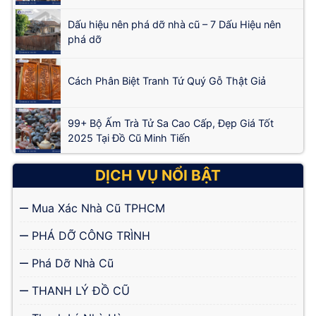
Dấu hiệu nên phá dỡ nhà cũ – 7 Dấu Hiệu nên
phá dỡ
Cách Phân Biệt Tranh Tứ Quý Gỗ Thật Giả
99+ Bộ Ấm Trà Tử Sa Cao Cấp, Đẹp Giá Tốt
2025 Tại Đồ Cũ Minh Tiến
DỊCH VỤ NỔI BẬT
Mua Xác Nhà Cũ TPHCM
PHÁ DỠ CÔNG TRÌNH
Phá Dỡ Nhà Cũ
THANH LÝ ĐỒ CŨ