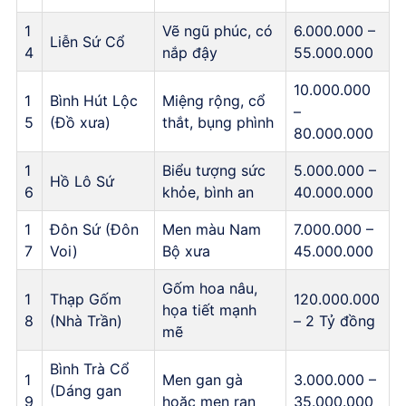
1
Vẽ ngũ phúc, có
6.000.000 –
Liễn Sứ Cổ
4
nắp đậy
55.000.000
10.000.000
1
Bình Hút Lộc
Miệng rộng, cổ
–
5
(Đồ xưa)
thắt, bụng phình
80.000.000
1
Biểu tượng sức
5.000.000 –
Hồ Lô Sứ
6
khỏe, bình an
40.000.000
1
Đôn Sứ (Đôn
Men màu Nam
7.000.000 –
7
Voi)
Bộ xưa
45.000.000
Gốm hoa nâu,
1
Thạp Gốm
120.000.000
họa tiết mạnh
8
(Nhà Trần)
– 2 Tỷ đồng
mẽ
Bình Trà Cổ
1
Men gan gà
3.000.000 –
(Dáng gan
9
hoặc men rạn
35.000.000