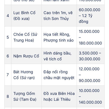
60.000.000
Lục Bình Cổ
Cao trên 1m, vẽ
4
– 1.2 Tỷ
(Đồ xưa)
tích Sơn Thủy
đồng
15.000.000
Chóe Cổ (Sứ
Họa tiết Rồng,
5
–
Trung Hoa)
Phượng tinh xảo
180.000.000
Hình dáng bầu,
3.500.000 –
6
Nậm Rượu Cổ
vẽ tích cổ
30.000.000
12.000.000
Bát Hương
Đắp nổi rồng
7
–
Cổ (Sứ rạn)
chầu mặt nguyệt
90.000.000
10.000.000
Tượng Gốm
Đồ xưa Biên Hòa
8
–
Sứ (Tam Đa)
hoặc Lái Thiêu
140.000.000