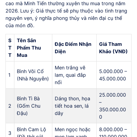
cao mà Minh Tiến thường xuyên thu mua trong năm
2026. Lưu ý: Giá thực tế sẽ phụ thuộc vào tình trạng
nguyên vẹn, ý nghĩa phong thủy và niên đại cụ thể
của món đồ.
S
Tên Sản
Đặc Điểm Nhận
Giá Tham
T
Phẩm Thu
Diện
Khảo (VNĐ)
T
Mua
Men trắng vẽ
Bình Vôi Cổ
5.000.000 –
1
lam, quai đắp
(Nhà Nguyễn)
45.000.000
nổi
25.000.000
Bình Tì Bà
Dáng thon, họa
–
2
(Gốm Chu
tiết hoa sen, lá
350.000.00
Đậu)
dây
0
Bình Cam Lộ
Men ngọc hoặc
8.000.000 –
3
(Đồ thờ sứ)
men lam xanh
110.000.000