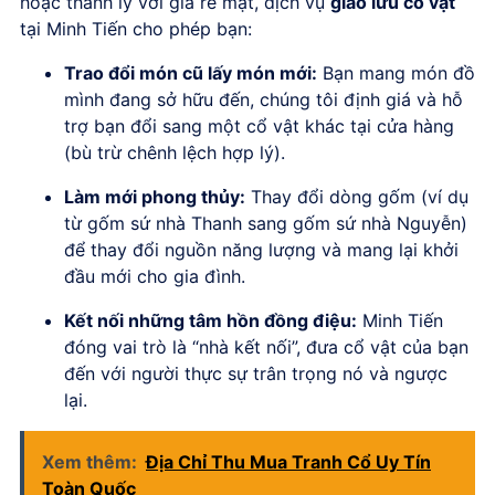
hoặc thanh lý với giá rẻ mạt, dịch vụ
giao lưu cổ vật
tại Minh Tiến cho phép bạn:
Trao đổi món cũ lấy món mới:
Bạn mang món đồ
mình đang sở hữu đến, chúng tôi định giá và hỗ
trợ bạn đổi sang một cổ vật khác tại cửa hàng
(bù trừ chênh lệch hợp lý).
Làm mới phong thủy:
Thay đổi dòng gốm (ví dụ
từ gốm sứ nhà Thanh sang gốm sứ nhà Nguyễn)
để thay đổi nguồn năng lượng và mang lại khởi
đầu mới cho gia đình.
Kết nối những tâm hồn đồng điệu:
Minh Tiến
đóng vai trò là “nhà kết nối”, đưa cổ vật của bạn
đến với người thực sự trân trọng nó và ngược
lại.
Xem thêm:
Địa Chỉ Thu Mua Tranh Cổ Uy Tín
Toàn Quốc