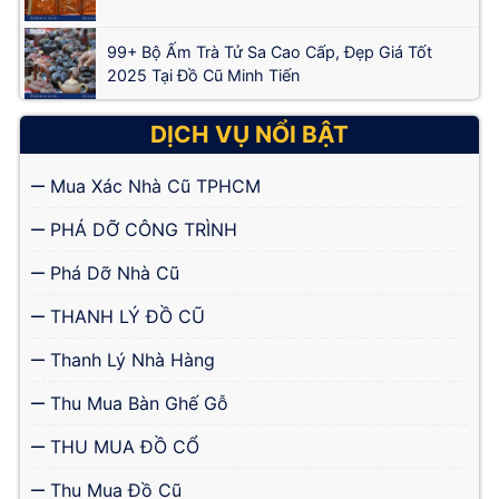
99+ Bộ Ấm Trà Tử Sa Cao Cấp, Đẹp Giá Tốt
2025 Tại Đồ Cũ Minh Tiến
DỊCH VỤ NỔI BẬT
Mua Xác Nhà Cũ TPHCM
PHÁ DỠ CÔNG TRÌNH
Phá Dỡ Nhà Cũ
THANH LÝ ĐỒ CŨ
Thanh Lý Nhà Hàng
Thu Mua Bàn Ghế Gỗ
THU MUA ĐỒ CỔ
Thu Mua Đồ Cũ