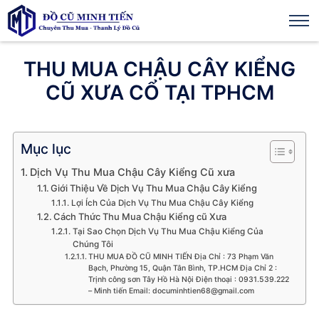
THU MUA CHẬU CÂY KIỂNG
CŨ XƯA CỔ TẠI TPHCM
Mục lục
Dịch Vụ Thu Mua Chậu Cây Kiểng Cũ xưa
Giới Thiệu Về Dịch Vụ Thu Mua Chậu Cây Kiểng
Lợi Ích Của Dịch Vụ Thu Mua Chậu Cây Kiểng
Cách Thức Thu Mua Chậu Kiểng cũ Xưa
Tại Sao Chọn Dịch Vụ Thu Mua Chậu Kiểng Của
Chúng Tôi
THU MUA ĐỒ CŨ MINH TIẾN Địa Chỉ : 73 Phạm Văn
Bạch, Phường 15, Quận Tân Bình, TP.HCM Địa Chỉ 2 :
Trịnh công sơn Tây Hồ Hà Nội Điện thoại : 0931.539.222
– Minh tiến Email:
documinhtien68@gmail.com