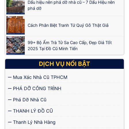
Dấu hiệu nên phá dỡ nhà cũ – 7 Dấu Hiệu nên
phá dỡ
Cách Phân Biệt Tranh Tứ Quý Gỗ Thật Giả
99+ Bộ Ấm Trà Tử Sa Cao Cấp, Đẹp Giá Tốt
2025 Tại Đồ Cũ Minh Tiến
DỊCH VỤ NỔI BẬT
Mua Xác Nhà Cũ TPHCM
PHÁ DỠ CÔNG TRÌNH
Phá Dỡ Nhà Cũ
THANH LÝ ĐỒ CŨ
Thanh Lý Nhà Hàng