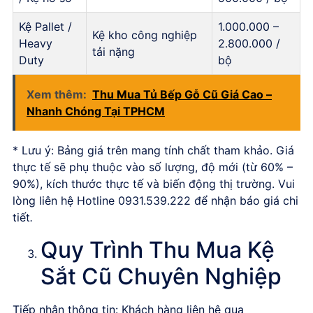
Kệ Pallet /
1.000.000 –
Kệ kho công nghiệp
Heavy
2.800.000 /
tải nặng
Duty
bộ
Xem thêm:
Thu Mua Tủ Bếp Gỗ Cũ Giá Cao –
Nhanh Chóng Tại TPHCM
* Lưu ý: Bảng giá trên mang tính chất tham khảo. Giá
thực tế sẽ phụ thuộc vào số lượng, độ mới (từ 60% –
90%), kích thước thực tế và biến động thị trường. Vui
lòng liên hệ Hotline 0931.539.222 để nhận báo giá chi
tiết
.
Quy Trình Thu Mua Kệ
Sắt Cũ Chuyên Nghiệp
Tiếp nhận thông tin: Khách hàng liên hệ qua