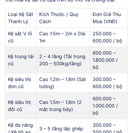
Loại Kệ Sắt
Kích Thước / Quy
Đơn Giá Thu
Thanh Lý
Cách
Mua (VNĐ)
Kệ sắt V lỗ
Cao 1.5m – 2m x Dài
250.000 –
cũ
1m
600.000 / bộ
600.000 –
Kệ trung tải
2 – 4 tầng (Tải trọng
1.800.000 /
cũ
200 – 500kg/tầng)
bộ
Kệ siêu thị
Cao 1.2m – 1.8m (Sát
300.000 –
đơn cũ
tường)
600.000 / bộ
600.000 –
Kệ siêu thị
Cao 1.5m – 1.8m (2
1.000.000 /
đôi cũ
mặt trưng bày)
bộ
Kệ đa năng
300.000 –
3 – 5 tầng lắp ghép
/ Kệ hồ sơ
500.000 / bộ