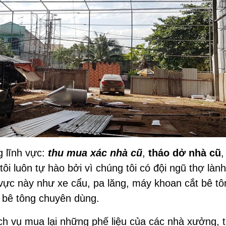
g lĩnh vực:
thu mua xác nhà cũ
,
tháo dở nhà cũ
,
 luôn tự hào bởi vì chúng tôi có đội ngũ thợ làn
h vực này như xe cẩu, pa lăng, máy khoan cắt bê t
á bê tông chuyên dùng.
ch vụ mua lại những phế liệu của các nhà xưởng, t