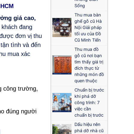
P.HCM
Sống
Thu mua bàn
ng giá cao,
ghế gỗ cũ Hà
 khách đang
Nội Giải pháp
tối ưu của Đồ
 được đơn vị thu
Cũ Minh Tiến
tận tình và đến
Thu mua đồ
 thu mua xác
gỗ cũ nơi bạn
tìm thấy giá trị
đích thực từ
những món đồ
quen thuộc
g công trường,
Chuẩn bị trước
khi phá dỡ
công trình: 7
việc cần
ho đúng người
chuẩn bị trước
Dấu hiệu nên
phá dỡ nhà cũ