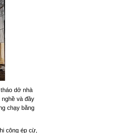
 tháo dở nhà
h nghề và đầy
ông chạy bằng
hi công ép cừ,