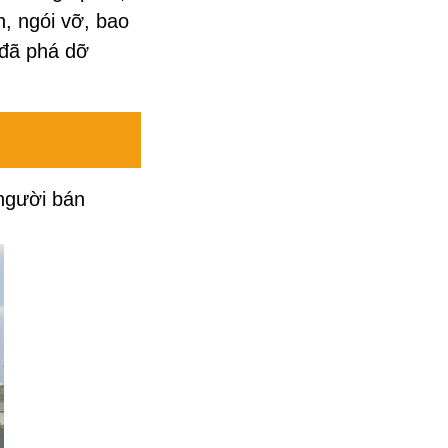
n, ngói vỡ, bao
 đã phá dỡ
người bán