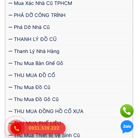
Mua Xác Nhà Cũ TPHCM
PHÁ DỠ CÔNG TRÌNH
Phá Dỡ Nhà Cũ
THANH LÝ ĐỒ CŨ
Thanh Lý Nhà Hàng
Thu Mua Bàn Ghế Gỗ
THU MUA ĐỒ CỔ
Thu Mua Đồ Cũ
Thu Mua Đồ Gỗ Cũ
THU MUA ĐỒNG HỒ CỔ XƯA
THU MUA PHẾ LIỆU
0931.539.222
Thu Mua Thiết Bị Vệ Sinh Cũ