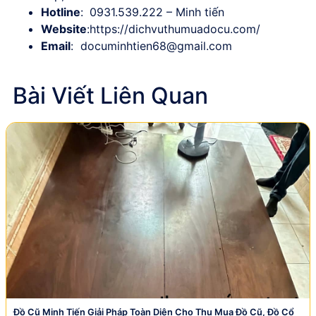
Hotline
:
0931.539.222 – Minh tiến
Website
:
https://dichvuthumuadocu.com/
Email
:
documinhtien68@gmail.com
Bài Viết Liên Quan
Đồ Cũ Minh Tiến Giải Pháp Toàn Diện Cho Thu Mua Đồ Cũ, Đồ Cổ