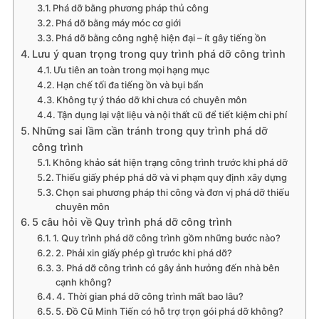
Phá dỡ bằng phương pháp thủ công
Phá dỡ bằng máy móc cơ giới
Phá dỡ bằng công nghệ hiện đại – ít gây tiếng ồn
Lưu ý quan trọng trong quy trình phá dỡ công trình
Ưu tiên an toàn trong mọi hạng mục
Hạn chế tối đa tiếng ồn và bụi bẩn
Không tự ý tháo dỡ khi chưa có chuyên môn
Tận dụng lại vật liệu và nội thất cũ để tiết kiệm chi phí
Những sai lầm cần tránh trong quy trình phá dỡ
công trình
Không khảo sát hiện trạng công trình trước khi phá dỡ
Thiếu giấy phép phá dỡ và vi phạm quy định xây dựng
Chọn sai phương pháp thi công và đơn vị phá dỡ thiếu
chuyên môn
5 câu hỏi về Quy trình phá dỡ công trình
1. Quy trình phá dỡ công trình gồm những bước nào?
2. Phải xin giấy phép gì trước khi phá dỡ?
3. Phá dỡ công trình có gây ảnh hưởng đến nhà bên
cạnh không?
4. Thời gian phá dỡ công trình mất bao lâu?
5. Đồ Cũ Minh Tiến có hỗ trợ trọn gói phá dỡ không?