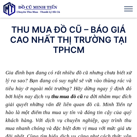
THU MUA ĐỒ CŨ – BÁO GIÁ
CAO NHẤT THỊ TRƯỜNG TẠI
TPHCM
Gia đình bạn đang có rất nhiều đồ cũ nhưng chưa biết xử
lý ra sao? Bạn đang có suy nghĩ sẽ vứt vào thùng rác và
tiêu hủy ở ngoài môi trường? Hãy dừng ngay ý định đó
bởi hiện nay dịch vụ
thu mua đồ cũ
ra đời nhằm mục đích
giải quyết những vấn đề liên quan đồ cũ. Minh Tiến tự
hào là một điểm thu mua uy tín và đáng tin cậy của quý
khách hàng. Với dịch vụ chuyên nghiệp, quy trình thu
mua nhanh chóng và đặc biệt đơn vị mua với mức giá ưu
đãi nhất. Cùng tìm hiểu dịch vụ cũng như cách thức vận