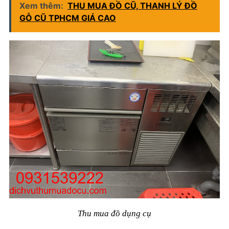
Xem thêm:
THU MUA ĐỒ CŨ, THANH LÝ ĐỒ
GỖ CŨ TPHCM GIÁ CAO
Thu mua đồ dụng cụ