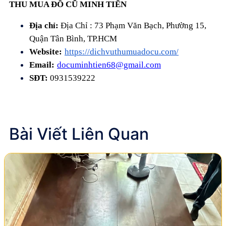
THU MUA ĐỒ CŨ MINH TIẾN
Địa chỉ:
Địa Chỉ : 73 Phạm Văn Bạch, Phường 15,
Quận Tân Bình, TP.HCM
Website:
https://dichvuthumuadocu.com/
Email:
documinhtien68@gmail.com
SĐT:
0931539222
Bài Viết Liên Quan