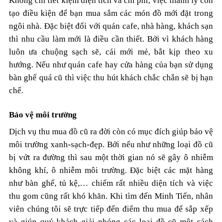
Không chỉ tiết kiệm diện tích và chi phí, việc thanh lý còn
tạo điều kiện để bạn mua sắm các món đồ mới đặt trong
ngôi nhà. Đặc biệt đối với quán cafe, nhà hàng, khách sạn
thì nhu cầu làm mới là điều cần thiết. Bởi vì khách hàng
luôn ưa chuộng sạch sẽ, cái mới mẻ, bắt kịp theo xu
hướng. Nếu như quán cafe hay cửa hàng của bạn sử dụng
bàn ghế quá cũ thì việc thu hút khách chắc chắn sẽ bị hạn
chế.
Bảo vệ môi trường
Dịch vụ thu mua đồ cũ ra đời còn có mục đích giúp bảo vệ
môi trường xanh-sạch-đẹp. Bởi nếu như những loại đồ cũ
bị vứt ra đường thì sau một thời gian nó sẽ gây ô nhiễm
không khí, ô nhiễm môi trường. Đặc biệt các mặt hàng
như bàn ghế, tủ kệ,… chiếm rất nhiều diện tích và việc
thu gom cũng rất khó khăn. Khi tìm đến Minh Tiến, nhân
viên chúng tôi sẽ trực tiếp đến điểm thu mua để sắp xếp
và giúp quý khách giải phóng các loại đồ cũ một cách