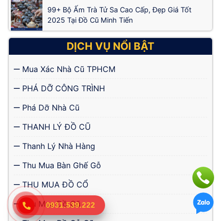
99+ Bộ Ấm Trà Tử Sa Cao Cấp, Đẹp Giá Tốt
2025 Tại Đồ Cũ Minh Tiến
DỊCH VỤ NỔI BẬT
Mua Xác Nhà Cũ TPHCM
PHÁ DỠ CÔNG TRÌNH
Phá Dỡ Nhà Cũ
THANH LÝ ĐỒ CŨ
Thanh Lý Nhà Hàng
Thu Mua Bàn Ghế Gỗ
THU MUA ĐỒ CỔ
Thu Mua Đồ Cũ
0931.539.222