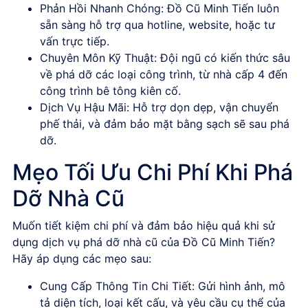
Phản Hồi Nhanh Chóng
:
Đồ Cũ Minh Tiến
luôn
sẵn sàng hỗ trợ qua hotline, website, hoặc tư
vấn trực tiếp.
Chuyên Môn Kỹ Thuật
: Đội ngũ có kiến thức sâu
về phá dỡ các loại công trình, từ nhà cấp 4 đến
công trình bê tông kiên cố.
Dịch Vụ Hậu Mãi
: Hỗ trợ dọn dẹp, vận chuyển
phế thải, và đảm bảo mặt bằng sạch sẽ sau phá
dỡ.
Mẹo Tối Ưu Chi Phí Khi Phá
Dỡ Nhà Cũ
Muốn tiết kiệm chi phí và đảm bảo hiệu quả khi sử
dụng dịch vụ
phá dỡ nhà cũ
của
Đồ Cũ Minh Tiến
?
Hãy áp dụng các mẹo sau:
Cung Cấp Thông Tin Chi Tiết
: Gửi hình ảnh, mô
tả diện tích, loại kết cấu, và yêu cầu cụ thể của