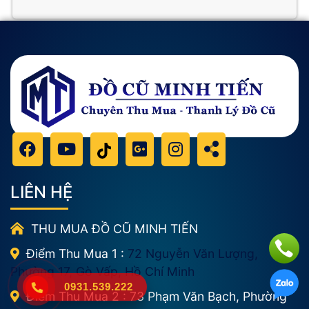
LIÊN HỆ
THU MUA ĐỒ CŨ MINH TIẾN
Điểm Thu Mua 1 :
72 Nguyễn Văn Lượng,
Phường 17, Gò Vấp, Hồ Chí Minh
0931.539.222
Điểm Thu Mua 2 : 73 Phạm Văn Bạch, Phường