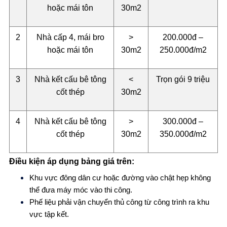
hoặc mái tôn
30m2
2
Nhà cấp 4, mái bro
>
200.000đ –
hoặc mái tôn
30m2
250.000đ/m2
3
Nhà kết cấu bê tông
<
Trọn gói 9 triệu
cốt thép
30m2
4
Nhà kết cấu bê tông
>
300.000đ –
cốt thép
30m2
350.000đ/m2
Điều kiện áp dụng bảng giá trên:
Khu vực đông dân cư hoặc đường vào chật hẹp không
thể đưa máy móc vào thi công.
Phế liệu phải vận chuyển thủ công từ công trình ra khu
vực tập kết.