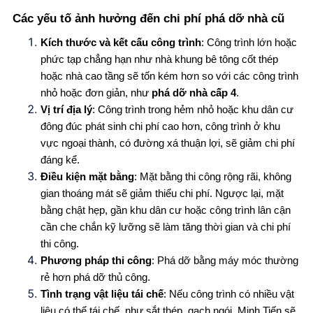
Các yếu tố ảnh hưởng đến chi phí phá dỡ nhà cũ
Kích thước và kết cấu công trình
: Công trình lớn hoặc
phức tạp chẳng hạn như nhà khung bê tông cốt thép
hoặc nhà cao tầng sẽ tốn kém hơn so với các công trình
nhỏ hoặc đơn giản, như
phá dỡ nhà cấp 4
.
Vị trí địa lý
: Công trình trong hẻm nhỏ hoặc khu dân cư
đông đúc phát sinh chi phí cao hơn, công trình ở khu
vực ngoại thành, có đường xá thuận lợi, sẽ giảm chi phí
đáng kể.
Điều kiện mặt bằng
: Mặt bằng thi công rộng rãi, không
gian thoáng mát sẽ giảm thiểu chi phí. Ngược lại, mặt
bằng chật hẹp, gần khu dân cư hoặc công trình lân cận
cần che chắn kỹ lưỡng sẽ làm tăng thời gian và chi phí
thi công.
Phương pháp thi công
: Phá dỡ bằng máy móc thường
rẻ hơn phá dỡ thủ công.
Tình trạng vật liệu tái chế
: Nếu công trình có nhiều vật
liệu có thể tái chế, như sắt thép, gạch ngói, Minh Tiến sẽ