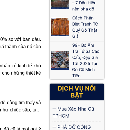
– 7 Dấu Hiệu
nên phá dỡ
Cách Phân
Biệt Tranh Tứ
Quý Gỗ Thật
Giả
90% so với ban đầu.
99+ Bộ Ấm
giá thành của nó còn
Trà Tử Sa Cao
Cấp, Đẹp Giá
Tốt 2025 Tại
nhân có kinh tế khó
Đồ Cũ Minh
ư cho những thiết kế
Tiến
DỊCH VỤ NỔI
BẬT
 dễ dàng tìm thấy và
Mua Xác Nhà Cũ
 như chiếc sập, tủ…
TPHCM
PHÁ DỠ CÔNG
n đồ cũ là một gợi ý