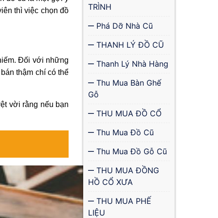
TRÌNH
ên thì việc chọn đồ
Phá Dỡ Nhà Cũ
THANH LÝ ĐỒ CŨ
 hiếm. Đối với những
Thanh Lý Nhà Hàng
bán thậm chí có thể
Thu Mua Bàn Ghế
Gỗ
yệt vời rằng nếu bạn
THU MUA ĐỒ CỔ
Thu Mua Đồ Cũ
Thu Mua Đồ Gỗ Cũ
THU MUA ĐỒNG
HỒ CỔ XƯA
THU MUA PHẾ
LIỆU