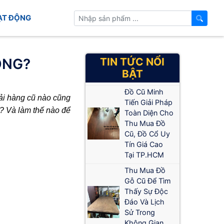
ẠT ĐỘNG
ÔNG?
TIN TỨC NỔI
BẬT
Đồ Cũ Minh
ải hàng cũ nào cũng
Tiến Giải Pháp
? Và làm thế nào để
Toàn Diện Cho
Thu Mua Đồ
Cũ, Đồ Cổ Uy
Tín Giá Cao
Tại TP.HCM
Thu Mua Đồ
Gỗ Cũ Để Tìm
Thấy Sự Độc
Đáo Và Lịch
Sử Trong
Không Gian