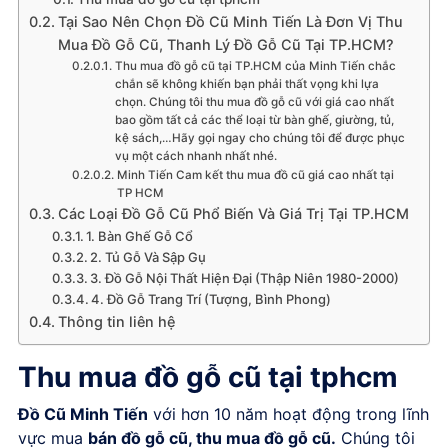
Tại Sao Nên Chọn Đồ Cũ Minh Tiến Là Đơn Vị Thu
Mua Đồ Gỗ Cũ, Thanh Lý Đồ Gỗ Cũ Tại TP.HCM?
Thu mua đồ gỗ cũ tại TP.HCM của Minh Tiến chắc
chắn sẽ không khiến bạn phải thất vọng khi lựa
chọn. Chúng tôi thu mua đồ gỗ cũ với giá cao nhất
bao gồm tất cả các thể loại từ bàn ghế, giường, tủ,
kệ sách,…Hãy gọi ngay cho chúng tôi để được phục
vụ một cách nhanh nhất nhé.
Minh Tiến Cam kết thu mua đồ cũ giá cao nhất tại
TP HCM
Các Loại Đồ Gỗ Cũ Phổ Biến Và Giá Trị Tại TP.HCM
1. Bàn Ghế Gỗ Cổ
2. Tủ Gỗ Và Sập Gụ
3. Đồ Gỗ Nội Thất Hiện Đại (Thập Niên 1980-2000)
4. Đồ Gỗ Trang Trí (Tượng, Bình Phong)
Thông tin liên hệ
Thu mua đồ gỗ cũ tại tphcm
Đồ Cũ Minh Tiến
với hơn 10 năm hoạt động trong lĩnh
vực mua
bán đồ gỗ cũ, thu mua đồ gỗ cũ.
Chúng tôi