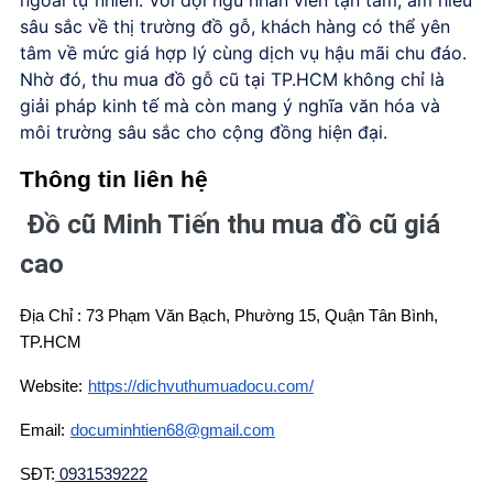
ngoài tự nhiên. Với đội ngũ nhân viên tận tâm, am hiểu
sâu sắc về thị trường đồ gỗ, khách hàng có thể yên
tâm về mức giá hợp lý cùng dịch vụ hậu mãi chu đáo.
Nhờ đó, thu mua đồ gỗ cũ tại TP.HCM không chỉ là
giải pháp kinh tế mà còn mang ý nghĩa văn hóa và
môi trường sâu sắc cho cộng đồng hiện đại.
Thông tin liên hệ
Đồ cũ Minh Tiến thu mua đồ cũ giá
cao
Địa Chỉ : 73 Phạm Văn Bạch, Phường 15, Quận Tân Bình,
TP.HCM
Website:
https://dichvuthumuadocu.com/
Email:
documinhtien68@gmail.com
SĐT:
0931539222