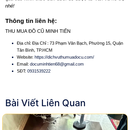
nhé!
Thông tin liên hệ:
THU MUA ĐỒ CŨ MINH TIẾN
Địa chỉ: Địa Chỉ : 73 Phạm Văn Bạch, Phường 15, Quận
Tân Bình, TP.HCM
Website:
https://dichvuthumuadocu.com/
Email:
documinhtien68@gmail.com
SĐT:
0931539222
Bài Viết Liên Quan