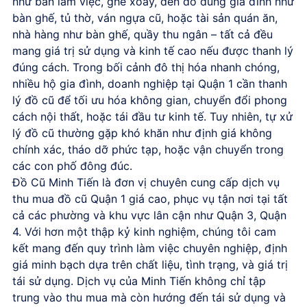
như bàn làm việc, ghế xoay, đến đồ dùng gia đình như
bàn ghế, tủ thờ, ván ngựa cũ, hoặc tài sản quán ăn,
nhà hàng như bàn ghế, quầy thu ngân – tất cả đều
mang giá trị sử dụng và kinh tế cao nếu được thanh lý
đúng cách. Trong bối cảnh đô thị hóa nhanh chóng,
nhiều hộ gia đình, doanh nghiệp tại Quận 1 cần thanh
lý đồ cũ để tối ưu hóa không gian, chuyển đổi phong
cách nội thất, hoặc tái đầu tư kinh tế. Tuy nhiên, tự xử
lý đồ cũ thường gặp khó khăn như định giá không
chính xác, tháo dỡ phức tạp, hoặc vận chuyển trong
các con phố đông đúc.
Đồ Cũ Minh Tiến
là đơn vị chuyên cung cấp
dịch vụ
thu mua đồ cũ Quận 1 giá cao
, phục vụ tận nơi tại tất
cả các phường và khu vực lân cận như Quận 3, Quận
4. Với hơn một thập kỷ kinh nghiệm, chúng tôi cam
kết mang đến quy trình làm việc chuyên nghiệp, định
giá minh bạch dựa trên chất liệu, tình trạng, và giá trị
tái sử dụng. Dịch vụ của Minh Tiến không chỉ tập
trung vào thu mua mà còn hướng đến tái sử dụng và