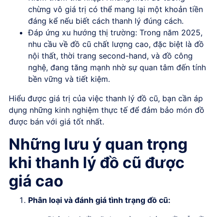
chừng
vô
giá
trị
có
thể
mang
lại
một
khoản
tiền
đáng
kể
nếu
biết
cách
thanh
lý
đúng
cách.
Đáp
ứng
xu
hướng
thị
trường
:
Trong
năm
2025,
nhu
cầu
về
đồ
cũ
chất
lượng
cao,
đặc
biệt
là
đồ
nội
thất,
thời
trang
second-hand,
và
đồ
công
nghệ,
đang
tăng
mạnh
nhờ
sự
quan
tâm
đến
tính
bền
vững
và
tiết
kiệm.
Hiểu
được
giá
trị
của
việc
thanh
lý
đồ
cũ,
bạn
cần
áp
dụng
những
kinh
nghiệm
thực
tế
để
đảm
bảo
món
đồ
được
bán
với
giá
tốt
nhất.
Những lưu ý quan trọng
khi thanh lý đồ cũ được
giá cao
Phân loại và đánh giá tình trạng đồ cũ: