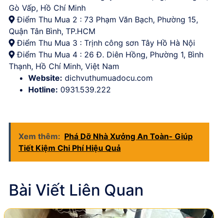
Gò Vấp, Hồ Chí Minh
Điểm Thu Mua 2 : 73 Phạm Văn Bạch, Phường 15,
Quận Tân Bình, TP.HCM
Điểm Thu Mua 3 : Trịnh công sơn Tây Hồ Hà Nội
Điểm Thu Mua 4 : 26 Đ. Diên Hồng, Phường 1, Bình
Thạnh, Hồ Chí Minh, Việt Nam
Website:
dichvuthumuadocu.com
Hotline:
0931.539.222
Xem thêm:
Phá Dỡ Nhà Xưởng An Toàn- Giúp
Tiết Kiệm Chi Phí Hiệu Quả
Bài Viết Liên Quan