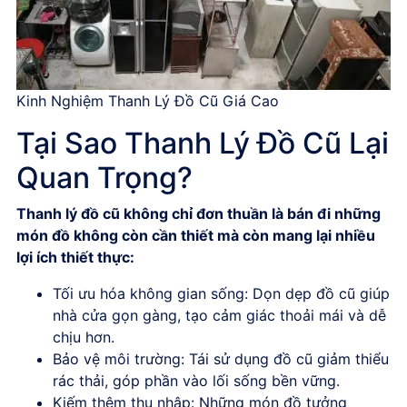
Kinh Nghiệm Thanh Lý Đồ Cũ Giá Cao
Tại
Sao
Thanh
Lý
Đồ
Cũ
Lại
Quan
Trọng?
Thanh
lý
đồ
cũ
không
chỉ
đơn
thuần
là
bán
đi
những
món
đồ
không
còn
cần
thiết
mà
còn
mang
lại
nhiều
lợi
ích
thiết
thực:
Tối
ưu
hóa
không
gian
sống
:
Dọn
dẹp
đồ
cũ
giúp
nhà
cửa
gọn
gàng,
tạo
cảm
giác
thoải
mái
và
dễ
chịu
hơn.
Bảo
vệ
môi
trường
:
Tái
sử
dụng
đồ
cũ
giảm
thiểu
rác
thải,
góp
phần
vào
lối
sống
bền
vững.
Kiếm
thêm
thu
nhập
:
Những
món
đồ
tưởng