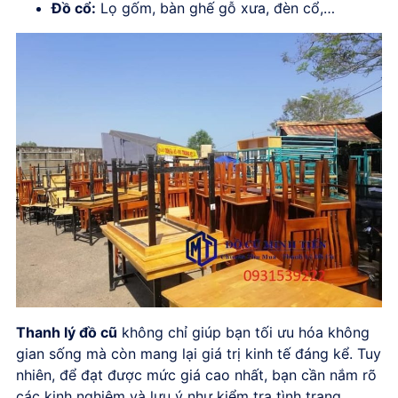
Đồ cổ:
Lọ gốm, bàn ghế gỗ xưa, đèn cổ,…
Thanh lý đồ cũ
không chỉ giúp bạn tối ưu hóa không
gian sống mà còn mang lại giá trị kinh tế đáng kể. Tuy
nhiên, để đạt được mức giá cao nhất, bạn cần nắm rõ
các kinh nghiệm và lưu ý như kiểm tra tình trạng,