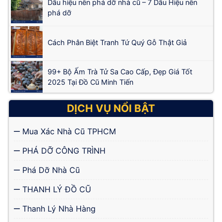
Dấu hiệu nên phá dỡ nhà cũ – 7 Dấu Hiệu nên
phá dỡ
Cách Phân Biệt Tranh Tứ Quý Gỗ Thật Giả
99+ Bộ Ấm Trà Tử Sa Cao Cấp, Đẹp Giá Tốt
2025 Tại Đồ Cũ Minh Tiến
DỊCH VỤ NỔI BẬT
Mua Xác Nhà Cũ TPHCM
PHÁ DỠ CÔNG TRÌNH
Phá Dỡ Nhà Cũ
THANH LÝ ĐỒ CŨ
Thanh Lý Nhà Hàng