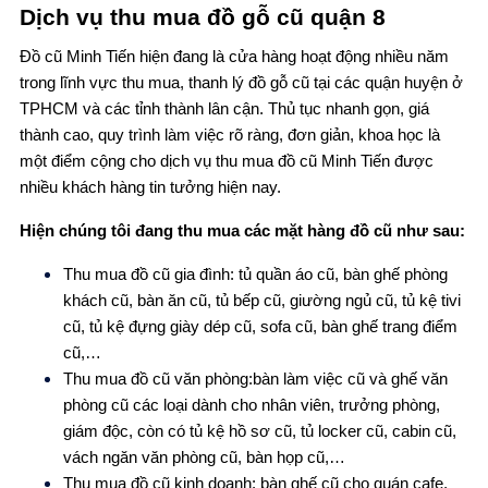
Dịch vụ thu mua đồ gỗ cũ quận 8
Đồ cũ Minh Tiến hiện đang là cửa hàng hoạt động nhiều năm
trong lĩnh vực thu mua, thanh lý đồ gỗ cũ tại các quận huyện ở
TPHCM và các tỉnh thành lân cận. Thủ tục nhanh gọn, giá
thành cao, quy trình làm việc rõ ràng, đơn giản, khoa học là
một điểm cộng cho dịch vụ thu mua đồ cũ Minh Tiến được
nhiều khách hàng tin tưởng hiện nay.
Hiện chúng tôi đang thu mua các mặt hàng đồ cũ như sau:
Thu mua đồ cũ gia đình: tủ quần áo cũ, bàn ghế phòng
khách cũ, bàn ăn cũ, tủ bếp cũ, giường ngủ cũ, tủ kệ tivi
cũ, tủ kệ đựng giày dép cũ, sofa cũ, bàn ghế trang điểm
cũ,…
Thu mua đồ cũ văn phòng:bàn làm việc cũ và ghế văn
phòng cũ các loại dành cho nhân viên, trưởng phòng,
giám độc, còn có tủ kệ hồ sơ cũ, tủ locker cũ, cabin cũ,
vách ngăn văn phòng cũ, bàn họp cũ,…
Thu mua đồ cũ kinh doanh: bàn ghế cũ cho quán cafe,