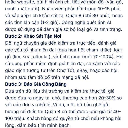
hoặc website, gửi hình ảnh chi tiết về món đồ (vân gỗ,
cạnh, mặt dưới). Nhân viên phản hồi trong 10-15 phút
và sắp xếp lịch khảo sát tại Quận 8 (chỉ 30 phút) hoặc
các tỉnh lân cận (1-2 giờ). Công nghệ quét ảnh AI
được sử dụng để đánh giá sơ bộ loại gỗ và tình trạng.
Bước 2: Khảo Sát Tận Nơi
Đội ngũ chuyên gia đến kiểm tra trực tiếp, đánh giá
các yếu tố như niên đại (qua họa tiết chạm khắc), loại
gỗ (lim, sưa, cẩm lai), và tình trạng (mới 70-100%). Họ
sử dụng phần mềm định giá hiện đại, so sánh với các
giao dịch tương tự trên Chợ Tốt, eBay, hoặc các hội
nhóm sưu tầm đồ cổ trên mạng xã hội.
Bước 3: Báo Giá Công Bằng
Dựa trên dữ liệu thị trường và kiểm tra thực tế, giá
được đưa ra ngay tại chỗ, thường cao hơn 20-30% so
với các đơn vị nhỏ lẻ. Ví dụ, một bộ bàn ghế gỗ
hương cổ điển tại Quận 8 có thể được báo giá từ 40-
100 triệu. Khách hàng có quyền từ chối nếu không hài
lòng, đảm bảo tính minh bạch.