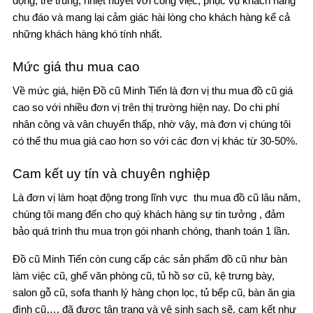
động, trẻ trung, nhiệt huyết với công việc, phục vụ khách hàng
chu đáo và mang lại cảm giác hài lòng cho khách hàng kể cả
những khách hàng khó tính nhất.
Mức giá thu mua cao
Về mức giá, hiện Đồ cũ Minh Tiến là đơn vị thu mua đồ cũ giá
cao so với nhiều đơn vị trên thị trường hiện nay. Do chi phí
nhân công và vân chuyển thấp, nhờ vậy, mà đơn vị chúng tôi
có thể thu mua giá cao hơn so với các đơn vị khác từ 30-50%.
Cam kết uy tín và chuyên nghiệp
Là đơn vị làm hoạt động trong lĩnh vực thu mua đồ cũ lâu năm,
chúng tôi mang đến cho quý khách hàng sự tin tưởng , đảm
bảo quá trình thu mua trọn gói nhanh chóng, thanh toán 1 lần.
Đồ cũ Minh Tiến còn cung cấp các sản phẩm đồ cũ như bàn
làm việc cũ, ghế văn phòng cũ, tủ hồ sơ cũ, kệ trưng bày,
salon gỗ cũ, sofa thanh lý hàng chọn lọc, tủ bếp cũ, bàn ăn gia
đình cũ…. đã được tân trang và vệ sinh sạch sẽ, cam kết như