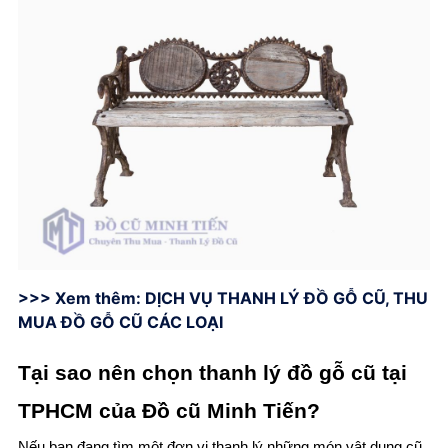
>>> Xem thêm:
DỊCH VỤ THANH LÝ ĐỒ GỖ CŨ, THU
MUA ĐỒ GỖ CŨ CÁC LOẠI
Tại sao nên chọn thanh lý đồ gỗ cũ tại
TPHCM của Đồ cũ Minh Tiến?
Nếu bạn đang tìm một đơn vị thanh lý những món vật dụng cũ