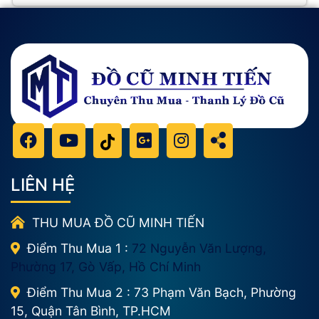
LIÊN HỆ
THU MUA ĐỒ CŨ MINH TIẾN
Điểm Thu Mua 1 :
72 Nguyễn Văn Lượng,
Phường 17, Gò Vấp, Hồ Chí Minh
Điểm Thu Mua 2 : 73 Phạm Văn Bạch, Phường
15, Quận Tân Bình, TP.HCM