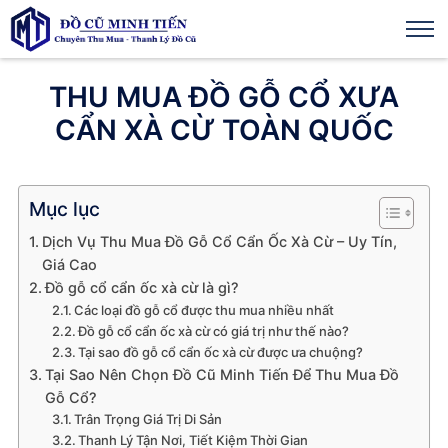
THU MUA ĐỒ GỖ CỔ XƯA
CẨN XÀ CỪ TOÀN QUỐC
Mục lục
Dịch Vụ Thu Mua Đồ Gỗ Cổ Cẩn Ốc Xà Cừ – Uy Tín,
Giá Cao
Đồ gỗ cổ cẩn ốc xà cừ là gì?
Các loại đồ gỗ cổ được thu mua nhiều nhất
Đồ gỗ cổ cẩn ốc xà cừ có giá trị như thế nào?
Tại sao đồ gỗ cổ cẩn ốc xà cừ được ưa chuộng?
Tại Sao Nên Chọn Đồ Cũ Minh Tiến Để Thu Mua Đồ
Gỗ Cổ?
Trân Trọng Giá Trị Di Sản
Thanh Lý Tận Nơi, Tiết Kiệm Thời Gian