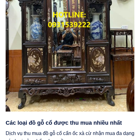
Các loại đồ gỗ cổ được thu mua nhiều nhất
Dịch vụ thu mua đồ gỗ cổ cẩn ốc xà cừ nhận mua đa dạng