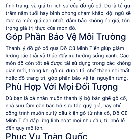
tình trạng, và giá trị lịch sử của đồ gỗ cổ. Dù là tủ gụ
trăm năm tuổi hay bình phong chạm khắc, đội ngũ sẽ
đưa ra mức giá cao nhất, đảm bảo không ép giá, tôn
trọng giá trị thực của món đồ.
Góp Phần Bảo Vệ Môi Trường
Thanh lý đồ gỗ cổ qua
Đồ Cũ Minh Tiến
giúp giảm
lượng rác thải và thúc đẩy xu hướng sống xanh. Các
món đồ còn tốt sẽ được tái sử dụng trong các không
gian mới, trong khi gỗ cũ được tái chế thành nội thất
hoặc đồ trang trí, góp phần bảo vệ tài nguyên rừng.
Phù Hợp Với Mọi Đối Tượng
Dù bạn là cá nhân muốn thanh lý bộ bàn ghế gỗ cổ,
nhà sưu tầm cần bán bộ sưu tập quý giá, hay chủ
công trình muốn xử lý cấu kiện gỗ từ nhà cổ,
Đồ Cũ
Minh Tiến
đáp ứng linh hoạt mọi nhu cầu, từ nhỏ lẻ
đến quy mô lớn
.
Phục Vụ Toàn Quốc