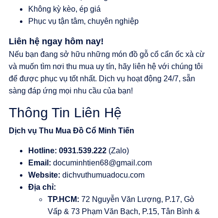
Không kỳ kèo, ép giá
Phục vụ tận tâm, chuyên nghiệp
Liên hệ ngay hôm nay!
Nếu bạn đang sở hữu những món đồ gỗ cổ cẩn ốc xà cừ
và muốn tìm nơi thu mua uy tín, hãy liên hệ với chúng tôi
để được phục vụ tốt nhất. Dịch vụ hoạt động 24/7, sẵn
sàng đáp ứng mọi nhu cầu của bạn!
Thông Tin Liên Hệ
Dịch vụ Thu Mua Đồ Cổ Minh Tiến
Hotline:
0931.539.222
(Zalo)
Email:
documinhtien68@gmail.com
Website:
dichvuthumuadocu.com
Địa chỉ:
TP.HCM:
72 Nguyễn Văn Lượng, P.17, Gò
Vấp & 73 Phạm Văn Bạch, P.15, Tân Bình &