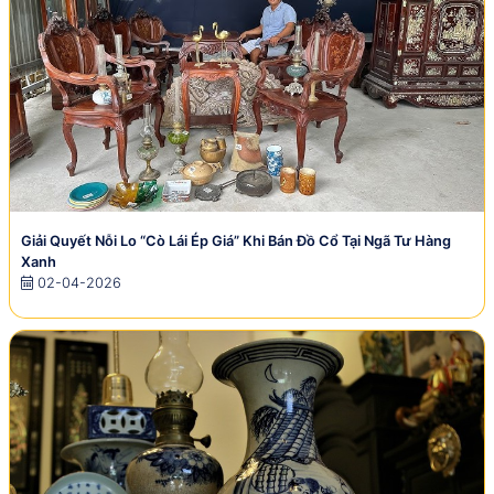
Giải Quyết Nỗi Lo “Cò Lái Ép Giá” Khi Bán Đồ Cổ Tại Ngã Tư Hàng
Xanh
02-04-2026