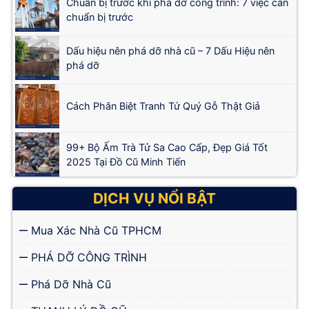
Chuẩn bị trước khi phá dỡ công trình: 7 việc cần
chuẩn bị trước
Dấu hiệu nên phá dỡ nhà cũ – 7 Dấu Hiệu nên
phá dỡ
Cách Phân Biệt Tranh Tứ Quý Gỗ Thật Giả
99+ Bộ Ấm Trà Tử Sa Cao Cấp, Đẹp Giá Tốt
2025 Tại Đồ Cũ Minh Tiến
DỊCH VỤ NỔI BẬT
Mua Xác Nhà Cũ TPHCM
PHÁ DỠ CÔNG TRÌNH
Phá Dỡ Nhà Cũ