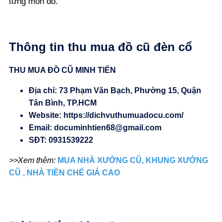
từng món đồ.
Thông tin thu mua đồ cũ đèn cổ
THU MUA ĐỒ CŨ MINH TIẾN
Địa chỉ: 73 Phạm Văn Bạch, Phường 15, Quận
Tân Bình, TP.HCM
Website:
https://dichvuthumuadocu.com/
Email:
documinhtien68@gmail.com
SĐT:
0931539222
>>Xem thêm:
MUA NHÀ XƯỞNG CŨ, KHUNG XƯỞNG
CŨ , NHÀ TIỀN CHẾ GIÁ CAO