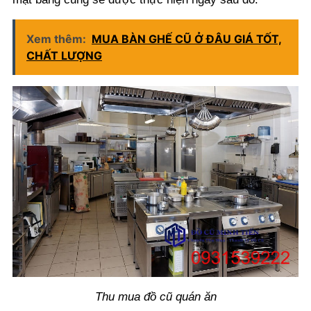
Xem thêm:
MUA BÀN GHẾ CŨ Ở ĐÂU GIÁ TỐT,
CHẤT LƯỢNG
Thu mua đồ cũ quán ăn