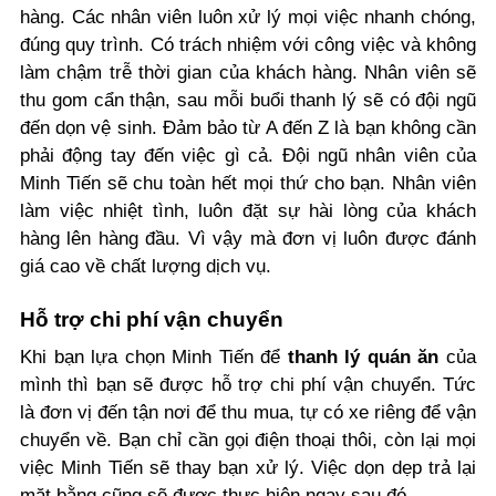
hàng. Các nhân viên luôn xử lý mọi việc nhanh chóng,
đúng quy trình. Có trách nhiệm với công việc và không
làm chậm trễ thời gian của khách hàng. Nhân viên sẽ
thu gom cẩn thận, sau mỗi buổi thanh lý sẽ có đội ngũ
đến dọn vệ sinh. Đảm bảo từ A đến Z là bạn không cần
phải động tay đến việc gì cả. Đội ngũ nhân viên của
Minh Tiến sẽ chu toàn hết mọi thứ cho bạn. Nhân viên
làm việc nhiệt tình, luôn đặt sự hài lòng của khách
hàng lên hàng đầu. Vì vậy mà đơn vị luôn được đánh
giá cao về chất lượng dịch vụ.
Hỗ trợ chi phí vận chuyển
Khi bạn lựa chọn Minh Tiến để
thanh lý quán ăn
của
mình thì bạn sẽ được hỗ trợ chi phí vận chuyển. Tức
là đơn vị đến tận nơi để thu mua, tự có xe riêng để vận
chuyển về. Bạn chỉ cần gọi điện thoại thôi, còn lại mọi
việc Minh Tiến sẽ thay bạn xử lý. Việc dọn dẹp trả lại
mặt bằng cũng sẽ được thực hiện ngay sau đó.