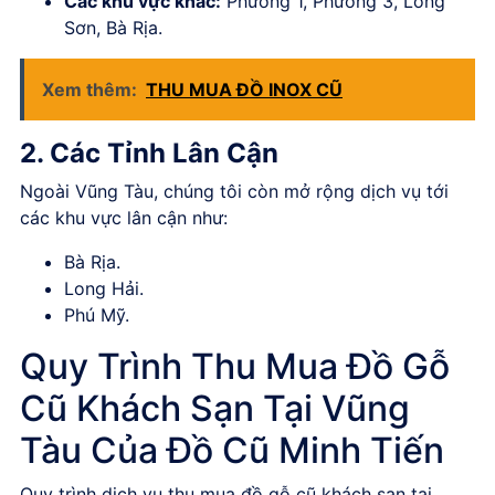
Các khu vực khác:
Phường 1, Phường 3, Long
Sơn, Bà Rịa.
Xem thêm:
THU MUA ĐỒ INOX CŨ
2. Các Tỉnh Lân Cận
Ngoài Vũng Tàu, chúng tôi còn mở rộng dịch vụ tới
các khu vực lân cận như:
Bà Rịa.
Long Hải.
Phú Mỹ.
Quy Trình Thu Mua Đồ Gỗ
Cũ Khách Sạn Tại Vũng
Tàu Của Đồ Cũ Minh Tiến
Quy trình
dịch vụ thu mua đồ gỗ cũ khách sạn tại