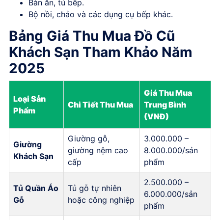
Bàn ăn, tủ bếp.
Bộ nồi, chảo và các dụng cụ bếp khác.
Bảng Giá Thu Mua Đồ Cũ
Khách Sạn Tham Khảo Năm
2025
Giá Thu Mua
Loại Sản
Chi Tiết Thu Mua
Trung Bình
Phẩm
(VNĐ)
Giường gỗ,
3.000.000 –
Giường
giường nệm cao
8.000.000/sản
Khách Sạn
cấp
phẩm
2.500.000 –
Tủ Quần Áo
Tủ gỗ tự nhiên
6.000.000/sản
Gỗ
hoặc công nghiệp
phẩm