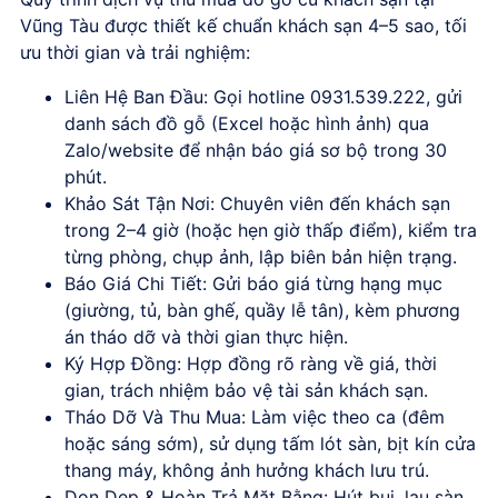
Vũng Tàu
được thiết kế chuẩn khách sạn 4–5 sao, tối
ưu thời gian và trải nghiệm:
Liên Hệ Ban Đầu
: Gọi hotline 0931.539.222, gửi
danh sách đồ gỗ (Excel hoặc hình ảnh) qua
Zalo/website để nhận báo giá sơ bộ trong 30
phút.
Khảo Sát Tận Nơi
: Chuyên viên đến khách sạn
trong 2–4 giờ (hoặc hẹn giờ thấp điểm), kiểm tra
từng phòng, chụp ảnh, lập biên bản hiện trạng.
Báo Giá Chi Tiết
: Gửi báo giá từng hạng mục
(giường, tủ, bàn ghế, quầy lễ tân), kèm phương
án tháo dỡ và thời gian thực hiện.
Ký Hợp Đồng
: Hợp đồng rõ ràng về giá, thời
gian, trách nhiệm bảo vệ tài sản khách sạn.
Tháo Dỡ Và Thu Mua
: Làm việc theo ca (đêm
hoặc sáng sớm), sử dụng tấm lót sàn, bịt kín cửa
thang máy, không ảnh hưởng khách lưu trú.
Dọn Dẹp & Hoàn Trả Mặt Bằng
: Hút bụi, lau sàn,