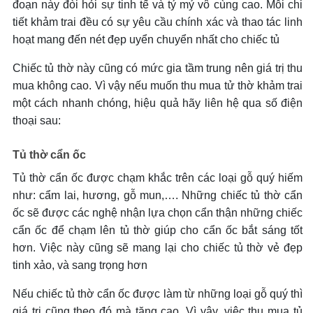
đoạn này đòi hỏi sự tinh tế và tỷ mỷ vô cùng cao. Mỗi chi
tiết khảm trai đều có sự yêu cầu chính xác và thao tác linh
hoạt mang đến nét đẹp uyển chuyển nhất cho chiếc tủ
Chiếc tủ thờ này cũng có mức gia tầm trung nên giá trị thu
mua không cao. Vì vậy nếu muốn thu mua tử thờ khảm trai
một cách nhanh chóng, hiệu quả hãy liên hệ qua số điện
thoại sau:
Tủ thờ cẩn ốc
Tủ thờ cẩn ốc được chạm khắc trên các loại gỗ quý hiếm
như: cẩm lai, hương, gỗ mun,…. Những chiếc tủ thờ cẩn
ốc sẽ được các nghệ nhận lựa chọn cẩn thận những chiếc
cẩn ốc để chạm lên tủ thờ giúp cho cẩn ốc bắt sáng tốt
hơn. Việc này cũng sẽ mang lại cho chiếc tủ thờ vẻ đẹp
tinh xảo, và sang trọng hơn
Nếu chiếc tủ thờ cẩn ốc được làm từ những loại gỗ quý thì
giá trị cũng theo đó mà tăng cao. Vì vậy, việc thu mua tủ