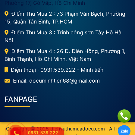
Phường 17, Gò Vấp, Hồ Chí Minh
Điểm Thu Mua 2 : 73 Phạm Văn Bạch, Phường
15, Quận Tân Bình, TP.HCM
Điểm Thu Mua 3 : Trịnh công sơn Tây Hồ Hà
Nội
Điểm Thu Mua 4 : 26 Đ. Diên Hồng, Phường 1,
Bình Thạnh, Hồ Chí Minh, Việt Nam
Điện thoại : 0931.539.222 - Minh tiến
Email:
documinhtien68@gmail.com
FANPAGE
Copyright
2025
dichvuthumuadocu.com
. All rights
0931.539.222