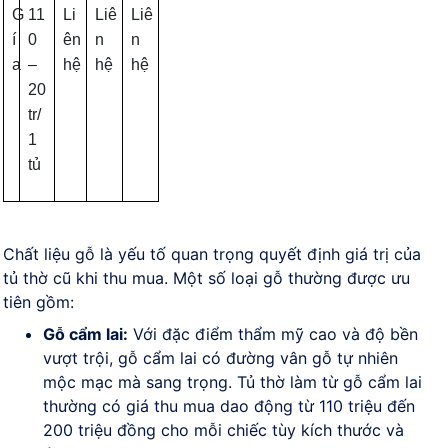
G
11
Li
Liê
Liê
í
0
ên
n
n
a
–
hệ
hệ
hệ
20
tr/
1
tủ
Chất liệu gỗ là yếu tố quan trọng quyết định giá trị của
tủ thờ cũ khi thu mua. Một số loại gỗ thường được ưu
tiên gồm:
Gỗ cẩm lai:
Với đặc điểm thẩm mỹ cao và độ bền
vượt trội, gỗ cẩm lai có đường vân gỗ tự nhiên
mộc mạc mà sang trọng. Tủ thờ làm từ gỗ cẩm lai
thường có giá thu mua dao động từ 110 triệu đến
200 triệu đồng cho mỗi chiếc tùy kích thước và