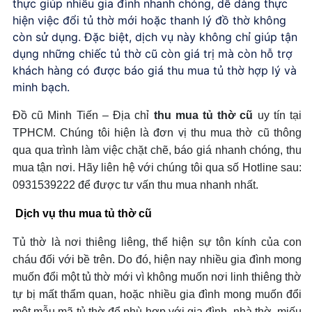
thực giúp nhiều gia đình nhanh chóng, dễ dàng thực
hiện việc đổi tủ thờ mới hoặc thanh lý đồ thờ không
còn sử dụng. Đặc biệt, dịch vụ này không chỉ giúp tận
dụng những chiếc tủ thờ cũ còn giá trị mà còn hỗ trợ
khách hàng có được báo giá thu mua tủ thờ hợp lý và
minh bạch.
Đồ cũ Minh Tiến – Địa chỉ
thu mua tủ thờ cũ
uy tín tại
TPHCM. Chúng tôi hiện là đơn vị thu mua thờ cũ thông
qua qua trình làm việc chặt chẽ, báo giá nhanh chóng, thu
mua tận nơi. Hãy liên hệ với chúng tôi qua số Hotline sau:
0931539222 để được tư vấn thu mua nhanh nhất.
Dịch vụ thu mua tủ thờ cũ
Tủ thờ là nơi thiêng liêng, thể hiện sự tôn kính của con
cháu đối với bề trên. Do đó, hiện nay nhiều gia đình mong
muốn đổi một tủ thờ mới vì không muốn nơi linh thiêng thờ
tự bị mất thẩm quan, hoặc nhiều gia đình mong muốn đổi
một mẫu mã tủ thờ để phù hợp với gia đình, nhà thờ, miếu