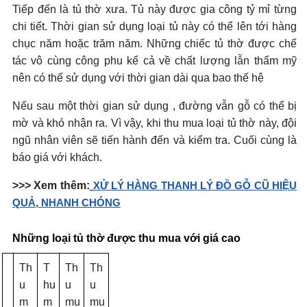
Tiếp đến là tủ thờ xưa. Tủ này được gia công tỷ mỉ từng
chi tiết. Thời gian sử dụng loại tủ này có thể lên tới hàng
chục năm hoặc trăm năm. Những chiếc tủ thờ được chế
tác vô cùng công phu kể cả về chất lượng lẫn thẩm mỹ
nên có thể sử dụng với thời gian dài qua bao thế hệ
Nếu sau một thời gian sử dụng , đường vẫn gỗ có thể bị
mờ và khó nhận ra. Vì vậy, khi thu mua loại tủ thờ này, đội
ngũ nhân viên sẽ tiến hành đến và kiểm tra. Cuối cùng là
báo giá với khách.
>>> Xem thêm:
XỬ LÝ HÀNG THANH LÝ ĐỒ GỖ CŨ HIỆU
QUẢ, NHANH CHÓNG
Những loại tủ thờ được thu mua với giá cao
Th
T
Th
Th
u
hu
u
u
m
m
mu
mu