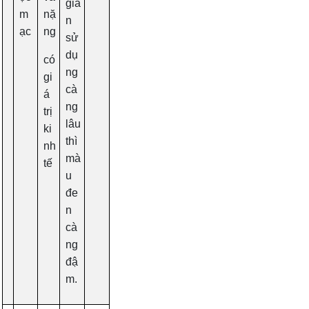
gia
m
nặ
n
ạc
ng
sử
dụ
có
ng
gi
cà
á
ng
trị
lâu
ki
thì
nh
mà
tế
u
đe
n
cà
ng
đậ
m.