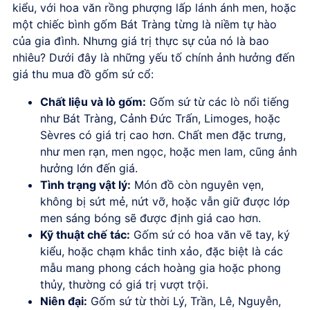
kiểu, với hoa văn rồng phượng lấp lánh ánh men, hoặc
một chiếc bình gốm Bát Tràng từng là niềm tự hào
của gia đình. Nhưng giá trị thực sự của nó là bao
nhiêu? Dưới đây là những yếu tố chính ảnh hưởng đến
giá
thu mua đồ gốm sứ cổ
:
Chất liệu và lò gốm
:
Gốm sứ từ các lò nổi tiếng
như Bát Tràng, Cảnh Đức Trấn, Limoges, hoặc
Sèvres có giá trị cao hơn. Chất men đặc trưng,
như men rạn, men ngọc, hoặc men lam, cũng ảnh
hưởng lớn đến giá.
Tình trạng vật lý
:
Món đồ còn nguyên vẹn,
không bị sứt mẻ, nứt vỡ, hoặc vẫn giữ được lớp
men sáng bóng sẽ được định giá cao hơn.
Kỹ thuật chế tác
:
Gốm sứ có hoa văn vẽ tay, ký
kiểu, hoặc chạm khắc tinh xảo, đặc biệt là các
mẫu mang phong cách hoàng gia hoặc phong
thủy, thường có giá trị vượt trội.
Niên đại
:
Gốm sứ từ thời Lý, Trần, Lê, Nguyễn,