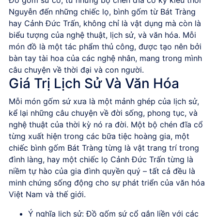
Đồ gốm sứ cổ
, từ những bộ
chén đĩa cổ
ký kiểu thời
Nguyễn đến những chiếc lọ, bình gốm từ Bát Tràng
hay Cảnh Đức Trấn, không chỉ là vật dụng mà còn là
biểu tượng của nghệ thuật, lịch sử, và văn hóa. Mỗi
món đồ là một tác phẩm thủ công, được tạo nên bởi
bàn tay tài hoa của các nghệ nhân, mang trong mình
câu chuyện về thời đại và con người.
Giá Trị Lịch Sử Và Văn Hóa
Mỗi món
gốm sứ xưa
là một mảnh ghép của lịch sử,
kể lại những câu chuyện về đời sống, phong tục, và
nghệ thuật của thời kỳ nó ra đời. Một bộ
chén đĩa cổ
từng xuất hiện trong các bữa tiệc hoàng gia, một
chiếc bình gốm Bát Tràng từng là vật trang trí trong
đình làng, hay một chiếc lọ Cảnh Đức Trấn từng là
niềm tự hào của gia đình quyền quý – tất cả đều là
minh chứng sống động cho sự phát triển của văn hóa
Việt Nam và thế giới.
Ý nghĩa lịch sử
:
Đồ gốm sứ cổ
gắn liền với các